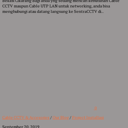
Bekasi Cikarang Bagi anda yng sedang mencari kebutuhan Cable
CCTV maupun Cable UTP LAN untuk networking, anda bisa
menghubungi atau datang langsung ke SentraCCTV di...
0
Cable CCTV & Accesories
/
Our Blog
/
Project Installasi
September 20, 2019