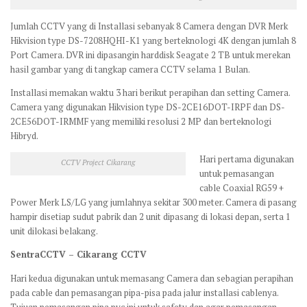
Jumlah CCTV yang di Installasi sebanyak 8 Camera dengan DVR Merk
Hikvision type DS-7208HQHI-K1 yang berteknologi 4K dengan jumlah 8
Port Camera. DVR ini dipasangin harddisk Seagate 2 TB untuk merekan
hasil gambar yang di tangkap camera CCTV selama 1 Bulan.
Installasi memakan waktu 3 hari berikut perapihan dan setting Camera.
Camera yang digunakan Hikvision type DS-2CE16DOT-IRPF dan DS-
2CE56DOT-IRMMF yang memiliki resolusi 2 MP dan berteknologi
Hibryd.
Hari pertama digunakan
CCTV Project Cikarang
untuk pemasangan
cable Coaxial RG59 +
Power Merk LS/LG yang jumlahnya sekitar 300 meter. Camera di pasang
hampir disetiap sudut pabrik dan 2 unit dipasang di lokasi depan, serta 1
unit dilokasi belakang.
SentraCCTV – Cikarang CCTV
Hari kedua digunakan untuk memasang Camera dan sebagian perapihan
pada cable dan pemasangan pipa-pisa pada jalur installasi cablenya.
Tujuan pemasangan pipa pvc ini untuk safety dan agar pemasangan