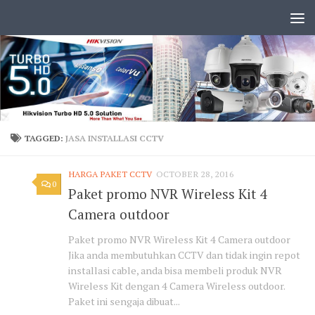
TAGGED:
JASA INSTALLASI CCTV
HARGA PAKET CCTV
OCTOBER 28, 2016
0
Paket promo NVR Wireless Kit 4
Camera outdoor
Paket promo NVR Wireless Kit 4 Camera outdoor
Jika anda membutuhkan CCTV dan tidak ingin repot
installasi cable, anda bisa membeli produk NVR
Wireless Kit dengan 4 Camera Wireless outdoor.
Paket ini sengaja dibuat...