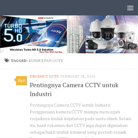
TAGGED:
KONSULTAN CCTV
PRODUCT CCTV
FEBRUARY 28, 2024
0
Pentingnya Camera CCTV untuk
Industri
Pentingnya Camera CCTV untuk Industri
Penggunaan kamera CCTV mampu mencegah
terjadinya tindak kejahatan pada suatu objek. Selain
itu, hasil rekaman dari CCTV juga dapat digunakan
sebagai bukti tindak kriminal yang pernah terjadi.