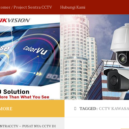
tomer / Project Sentra CCTV
Hubungi Kami
MORE
TAGGED:
CCTV KAWASA
NTRACCTV – PUSAT NYA CCTV DI