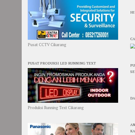
HI
CA
Pusat CCTV Cikarang
PUSAT PRODUKSI LED RUNNING TEXT
PU
SE
DA
Produksi Running Text Cikarang
AN
KA