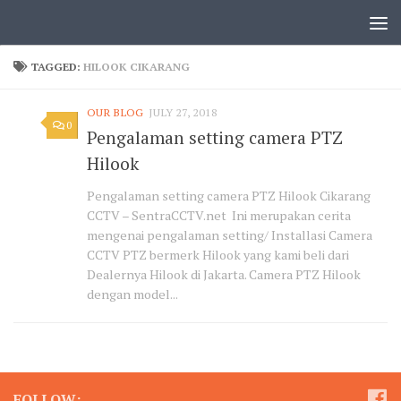
TAGGED:
HILOOK CIKARANG
OUR BLOG
JULY 27, 2018
0
Pengalaman setting camera PTZ
Hilook
Pengalaman setting camera PTZ Hilook Cikarang
CCTV – SentraCCTV.net Ini merupakan cerita
mengenai pengalaman setting/ Installasi Camera
CCTV PTZ bermerk Hilook yang kami beli dari
Dealernya Hilook di Jakarta. Camera PTZ Hilook
dengan model...
FOLLOW: