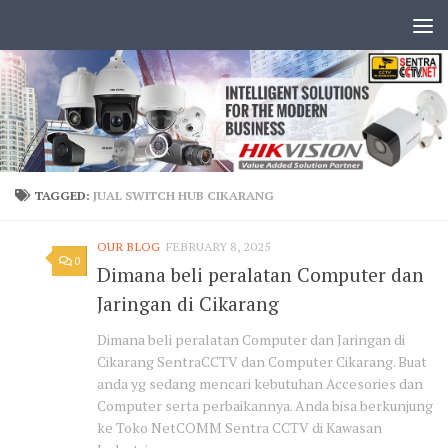
TAGGED:
JUAL SWITCH HUB CIKARANG
OUR BLOG
FEBRUARY 8, 2025
0
Dimana beli peralatan Computer dan
Jaringan di Cikarang
Dimana beli peralatan Computer dan Jaringan di
Cikarang SentraCCTV dan Computer Cikarang. Buat
anda yg sedang mencari kebutuhan Accesories dan
Computer serta perbaikannya. Anda bisa berkunjung
ke Toko NetCOMM Sentra CCTV di Kawasan