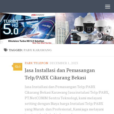
TAGGED:
PABX KARAWANG
PABX TELEPON
DECEMBER 1, 2023
0
Jasa Installasi dan Pemasangan
Telp/PABX Cikarang Bekasi
Jasa Installasi dan Pemasangan Telp/PABX
Cikarang Bekasi Karawang Jasa instalasi Telp/PABX,
PT.NetCOMM Sentra Teknologi, kami melayani
setting dengan Biaya harga Instalasi Telp/PABX
yang Murah dan Profesional, Kami juga melayani