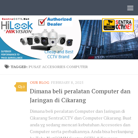
TAGGED:
PUSAT ACCESORIES COMPUTER
OUR BLOG
FEBRUARY 8, 2025
0
Dimana beli peralatan Computer dan
Jaringan di Cikarang
Dimana beli peralatan Computer dan Jaringan di
Cikarang SentraCCTV dan Computer Cikarang. Buat
anda yg sedang mencari kebutuhan Accesories dan
Computer serta perbaikannya. Anda bisa berkunjung