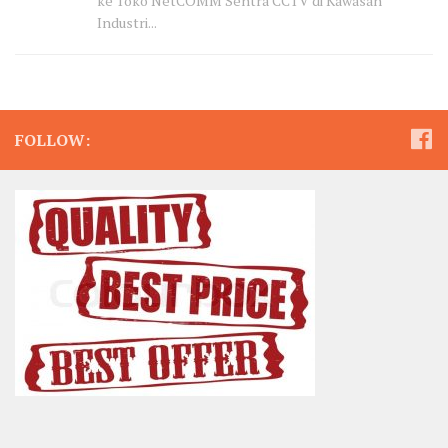
ke Toko NetCOMM Sentra CCTV di Kawasan
Industri...
FOLLOW: