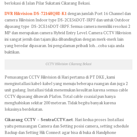
berlokasi di Jalan Pilar Sukatani Cikarang Bekasi.
DVR Hikvision DS-7216HQHI-K1
dengan jumlah Port 16 Channel dan
camera Hikvision Indoor type DS-2CE56DOT-IRPF dan untuk Outdoor
dipasang type DS-2CE16DOT-IRPF. Semua camera memiliki resolusi 2
MP dan merupakan camera Hybrid Entry Level. Camera CCTV Hikvision
ini sangat jernih dan tajam jika dibandingkan dengan merk-merk lain
yang beredar dipasaran. Ini pengalaman pribadi loh…coba saja anda
buktikan.
CCTV Hikvision Cikarang Bekasi
Pemasangan CCTV Hikvision di Hari pertama di PT DKE , kami
menginstallasi kabel-kabel yang menuju beberapa ruangan dan juga 2
unit gudang. Installasi tidak menemukan kesulitan karena semua cable
CCTV dipasang dibawah Plafon. Total cable coaxial pun hanya
menghabiskan sekitar 200 meteran. Tidak begitu banyak karena
lokasinya berdekatan.
Cikarang CCTV – SentraCCTV.net
. Hari kedua proses Installasi
yaitu pemasangan Camera dan Setting posisi camera, setting schedule
Backup dan Setting Hik Connect agar bisa di buka di Handphone