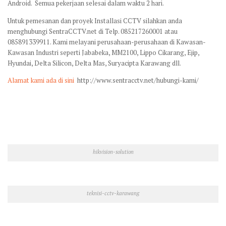
Android. Semua pekerjaan selesai dalam waktu 2 hari.
Untuk pemesanan dan proyek Installasi CCTV silahkan anda
menghubungi SentraCCTV.net di Telp. 085217260001 atau
085891339911. Kami melayani perusahaan-perusahaan di Kawasan-
Kawasan Industri seperti Jababeka, MM2100, Lippo Cikarang, Ejip,
Hyundai, Delta Silicon, Delta Mas, Suryacipta Karawang dll.
Alamat kami ada di sini
http://www.sentracctv.net/hubungi-kami/
hikvision-solution
teknisi-cctv-karawang