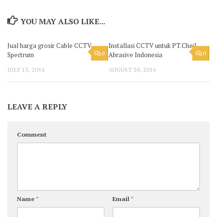
YOU MAY ALSO LIKE...
Jual harga grosir Cable CCTV
Installasi CCTV untuk PT.Cheil
0
0
Spectrum
Abrasive Indonesia
JULY 13, 2016
AUGUST 30, 2016
LEAVE A REPLY
Comment
Name
*
Email
*