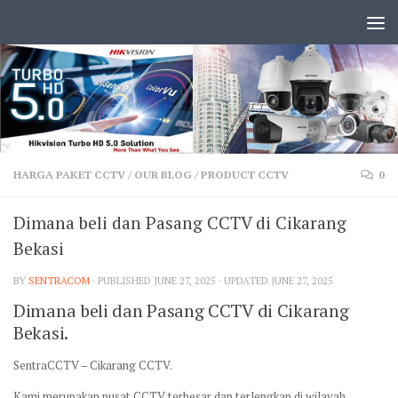
HARGA PAKET CCTV
/
OUR BLOG
/
PRODUCT CCTV
0
Dimana beli dan Pasang CCTV di Cikarang
Bekasi
BY
SENTRACOM
· PUBLISHED
JUNE 27, 2025
· UPDATED
JUNE 27, 2025
Dimana beli dan Pasang CCTV di Cikarang
Bekasi.
SentraCCTV – Cikarang CCTV.
Kami merupakan pusat CCTV terbesar dan terlengkap di wilayah