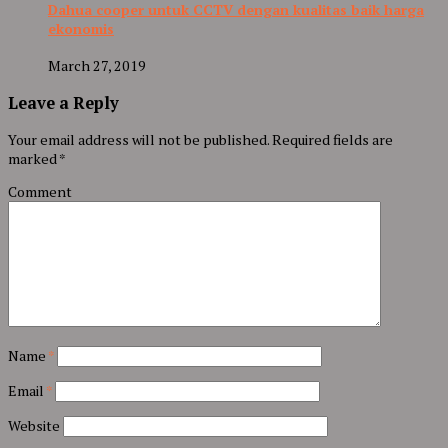
Dahua cooper untuk CCTV dengan kualitas baik harga
ekonomis
March 27, 2019
Leave a Reply
Your email address will not be published.
Required fields are
marked
*
Comment
Name
*
Email
*
Website