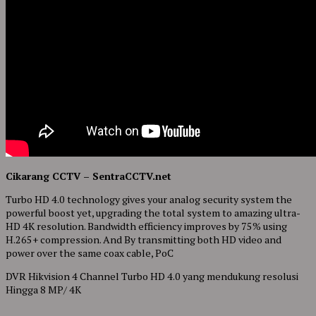
Cikarang CCTV – SentraCCTV.net
Turbo HD 4.0 technology gives your analog security system the
powerful boost yet, upgrading the total system to amazing ultra-
HD 4K resolution. Bandwidth efficiency improves by 75% using
H.265+ compression. And By transmitting both HD video and
power over the same coax cable, PoC
DVR Hikvision 4 Channel Turbo HD 4.0 yang mendukung resolusi
Hingga 8 MP/ 4K