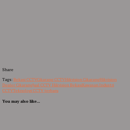
Share
Tags:
Bekasi CCTV
Cikarang CCTV
Hikvision Cikarang
Hikvision
Dealer Cikarang
Jual CCTV Hikvision Bekasi
Kawasan Industri
CCTV
Teknologi CCTV terbaru
You may also like...