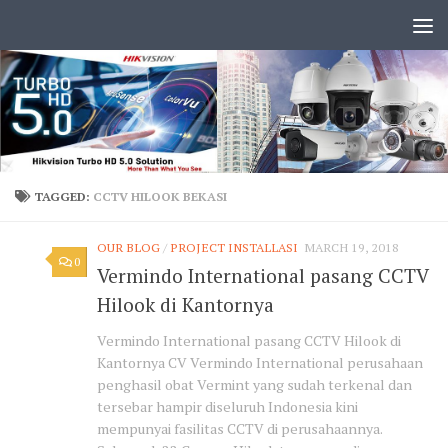
TAGGED:
CCTV HILOOK BEKASI
OUR BLOG
/
PROJECT INSTALLASI
MARCH 19, 2018
0
Vermindo International pasang CCTV
Hilook di Kantornya
Vermindo International pasang CCTV Hilook di
Kantornya CV Vermindo International perusahaan
penghasil obat Vermint yang sudah terkenal dan
tersebar hampir diseluruh Indonesia kini
mempunyai fasilitas CCTV di perusahaannya.