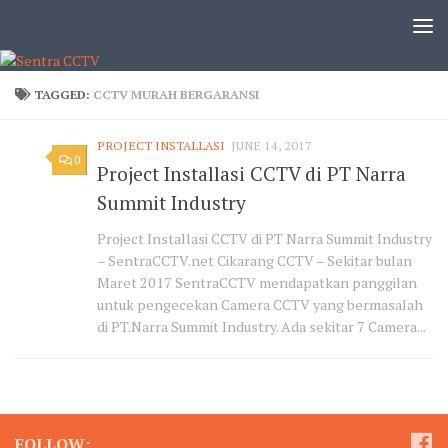
TAGGED:
CCTV MURAH BERGARANSI
PROJECT INSTALLASI
JUNE 14, 2017
0
Project Installasi CCTV di PT Narra
Summit Industry
Project Installasi CCTV di PT Narra Summit Industry
– SentraCCTV.net Cikarang CCTV – Sekitar bulan
Maret 2017 SentraCCTV mendapatkan panggilan
untuk pengecekan Camera CCTV yang bermasalah
di PT.Narra Summit Industry. Ada sekitar 7 Camera...
FOLLOW: