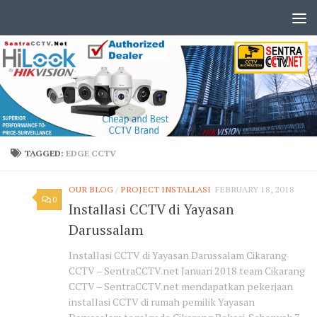
TAGGED:
EDGE CCTV
OUR BLOG
/
PROJECT INSTALLASI
FEBRUARY 18, 2018
0
Installasi CCTV di Yayasan
Darussalam
Installasi CCTV di Yayasan Darussalam Cikarang
CCTV – SentraCCTV.net Januari 2018 team Cikarang
CCTV – SentraCCTV.net mendapatkan pekerjaan
installasi CCTV di rumah pemilik Yayasan