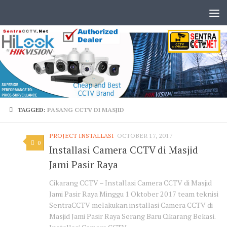
TAGGED:
PASANG CCTV DI MASJID
PROJECT INSTALLASI
OCTOBER 17, 2017
0
Installasi Camera CCTV di Masjid
Jami Pasir Raya
Cikarang CCTV – Installasi Camera CCTV di Masjid
Jami Pasir Raya Minggu 1 Oktober 2017 team teknisi
SentraCCTV melakukan installasi Camera CCTV di
Masjid Jami Pasir Raya Serang Baru Cikarang Bekasi.