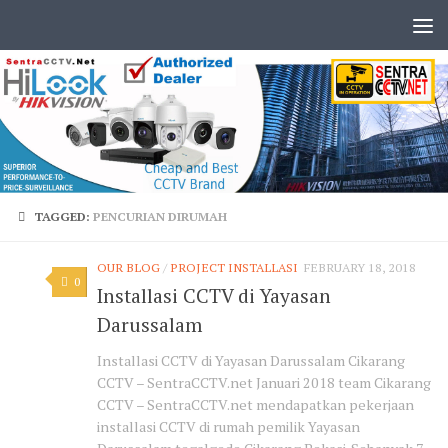
TAGGED:
PENCURIAN DIRUMAH
OUR BLOG
/
PROJECT INSTALLASI
FEBRUARY 18, 2018
0
Installasi CCTV di Yayasan
Darussalam
Installasi CCTV di Yayasan Darussalam Cikarang
CCTV – SentraCCTV.net Januari 2018 team Cikarang
CCTV – SentraCCTV.net mendapatkan pekerjaan
installasi CCTV di rumah pemilik Yayasan