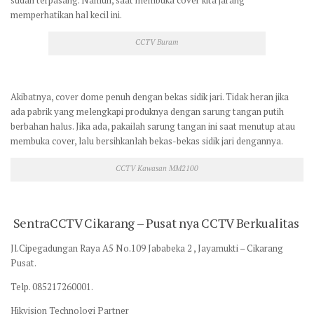
sudah terpasang. Namun, saat membuka cover kita jarang
memperhatikan hal kecil ini.
CCTV Buram
Akibatnya, cover dome penuh dengan bekas sidik jari. Tidak heran jika
ada pabrik yang melengkapi produknya dengan sarung tangan putih
berbahan halus. Jika ada, pakailah sarung tangan ini saat menutup atau
membuka cover, lalu bersihkanlah bekas-bekas sidik jari dengannya.
CCTV Kawasan MM2100
SentraCCTV Cikarang – Pusat nya CCTV Berkualitas
Jl.Cipegadungan Raya A5 No.109 Jababeka 2 , Jayamukti – Cikarang
Pusat.
Telp. 085217260001.
Hikvision Technologi Partner