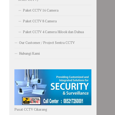
Paket CCTV 16 Camera
Paket CCTV 8 Camera
Paket CCTV 4 Camera Hilook dan Dahua
Our Customer / Project Sentra CCTV
Hubungi Kami
Pusat CCTV Cikarang