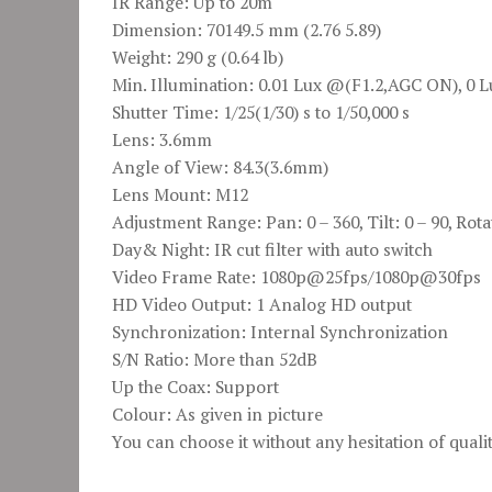
IR Range: Up to 20m
Dimension: 70149.5 mm (2.76 5.89)
Weight: 290 g (0.64 lb)
Min. Illumination: 0.01 Lux @(F1.2,AGC ON), 0 L
Shutter Time: 1/25(1/30) s to 1/50,000 s
Lens: 3.6mm
Angle of View: 84.3(3.6mm)
Lens Mount: M12
Adjustment Range: Pan: 0 – 360, Tilt: 0 – 90, Rota
Day& Night: IR cut filter with auto switch
Video Frame Rate: 1080p@25fps/1080p@30fps
HD Video Output: 1 Analog HD output
Synchronization: Internal Synchronization
S/N Ratio: More than 52dB
Up the Coax: Support
Colour: As given in picture
You can choose it without any hesitation of quali