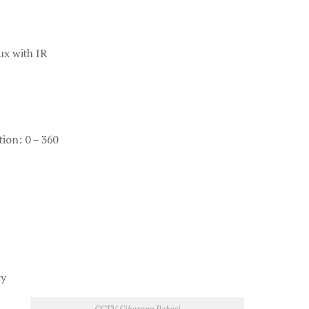
ux with IR
tion: 0 – 360
ty