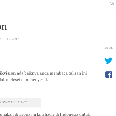
on
RCH 9, 2017
SHARE
kvision
ada baiknya anda membaca tulisan ini
idak meleset dan menyesal.
on DS-2CE56D0T-IR
unakan di Eropa ini kini hadir di Indonesia untuk