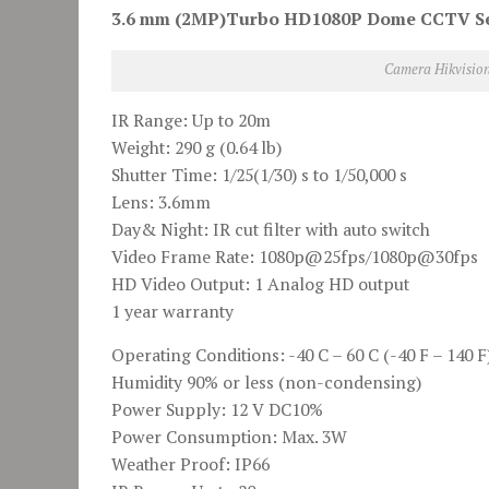
3.6 mm (2MP)Turbo HD1080P Dome CCTV Se
Camera Hikvisi
IR Range: Up to 20m
Weight: 290 g (0.64 lb)
Shutter Time: 1/25(1/30) s to 1/50,000 s
Lens: 3.6mm
Day& Night: IR cut filter with auto switch
Video Frame Rate: 1080p@25fps/1080p@30fps
HD Video Output: 1 Analog HD output
1 year warranty
Operating Conditions: -40 C – 60 C (-40 F – 140 F
Humidity 90% or less (non-condensing)
Power Supply: 12 V DC10%
Power Consumption: Max. 3W
Weather Proof: IP66