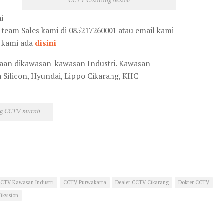
CCTV Cikarang Bekasi
i
 team Sales kami di 085217260001 atau email kami
i kami ada
disini
aan dikawasan-kawasan Industri. Kawasan
 Silicon, Hyundai, Lippo Cikarang, KIIC
ng CCTV murah
CTV Kawasan Industri
CCTV Purwakarta
Dealer CCTV Cikarang
Dokter CCTV
Hikvision