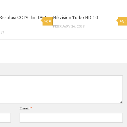
Resolusi CCTV dan DVR
Hikvision Turbo HD 4.0
0
0
FEBRUARY 26, 2018
017
Email
*