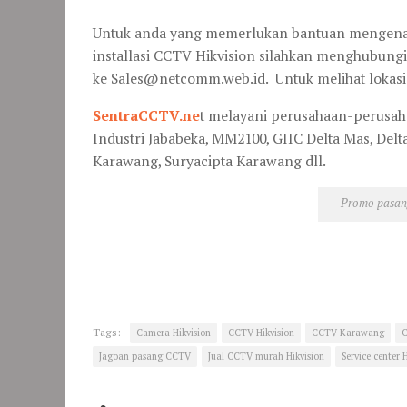
Untuk anda yang memerlukan bantuan mengena
installasi CCTV Hikvision silahkan menghubungi
ke Sales@netcomm.web.id. Untuk melihat lokas
SentraCCTV.ne
t melayani perusahaan-perusah
Industri Jababeka, MM2100, GIIC Delta Mas, Delta
Karawang, Suryacipta Karawang dll.
Promo pasa
Tags:
Camera Hikvision
CCTV Hikvision
CCTV Karawang
C
Jagoan pasang CCTV
Jual CCTV murah Hikvision
Service center 