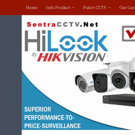
Home
Info Product
Paket CCTV
Our Cus