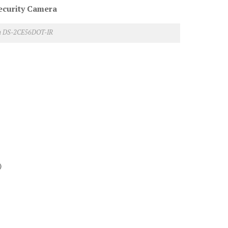
curity Camera
on DS-2CE56DOT-IR
)