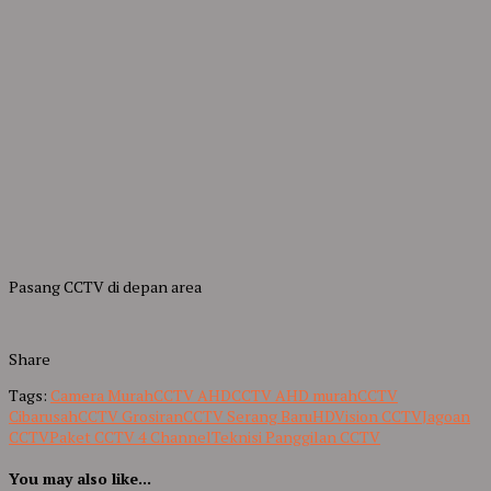
Pasang CCTV di depan area
Share
Tags:
Camera Murah
CCTV AHD
CCTV AHD murah
CCTV
Cibarusah
CCTV Grosiran
CCTV Serang Baru
HDVision CCTV
Jagoan
CCTV
Paket CCTV 4 Channel
Teknisi Panggilan CCTV
You may also like...