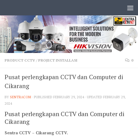
PRODUCT CCTV
/
PROJECT INSTALLASI
0
Pusat perlengkapan CCTV dan Computer di
Cikarang
BY
SENTRACOM
· PUBLISHED
FEBRUARY 29, 2024
· UPDATED
FEBRUARY 29,
2024
Pusat perlengkapan CCTV dan Computer di
Cikarang
Sentra CCTV – Cikarang CCTV.