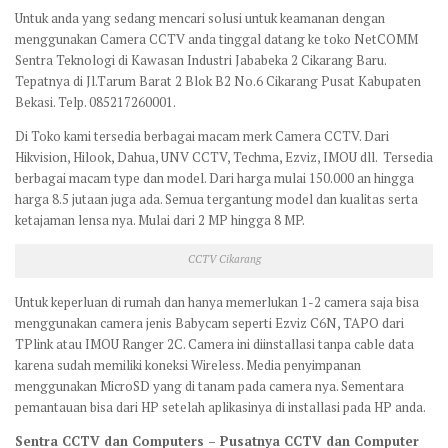
Untuk anda yang sedang mencari solusi untuk keamanan dengan
menggunakan Camera CCTV anda tinggal datang ke toko NetCOMM
Sentra Teknologi di Kawasan Industri Jababeka 2 Cikarang Baru.
Tepatnya di Jl.Tarum Barat 2 Blok B2 No.6 Cikarang Pusat Kabupaten
Bekasi. Telp. 085217260001.
Di Toko kami tersedia berbagai macam merk Camera CCTV. Dari
Hikvision, Hilook, Dahua, UNV CCTV, Techma, Ezviz, IMOU dll. Tersedia
berbagai macam type dan model. Dari harga mulai 150.000 an hingga
harga 8.5 jutaan juga ada. Semua tergantung model dan kualitas serta
ketajaman lensa nya. Mulai dari 2 MP hingga 8 MP.
CCTV Cikarang
Untuk keperluan di rumah dan hanya memerlukan 1-2 camera saja bisa
menggunakan camera jenis Babycam seperti Ezviz C6N, TAPO dari
TPlink atau IMOU Ranger 2C. Camera ini diinstallasi tanpa cable data
karena sudah memiliki koneksi Wireless. Media penyimpanan
menggunakan MicroSD yang di tanam pada camera nya. Sementara
pemantauan bisa dari HP setelah aplikasinya di installasi pada HP anda.
Sentra CCTV dan Computers – Pusatnya CCTV dan Computer