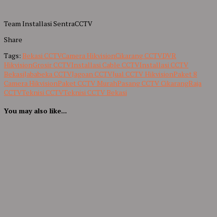
Team Installasi SentraCCTV
Share
Tags:
Bekasi CCTV
Camera Hikvision
Cikarang CCTV
DVR
Hikvision
Grosir CCTV
Installasi Cable CCTV
Installasi CCTV
Bekasi
Jababeka CCTV
Jagoan CCTV
Jual CCTV Hikvision
Paket 8
Camera Hikvision
Paket CCTV Murah
Pasang CCTV Cikarang
Raja
CCTV
Teknisi CCTV
Teknisi CCTV Bekasi
You may also like...